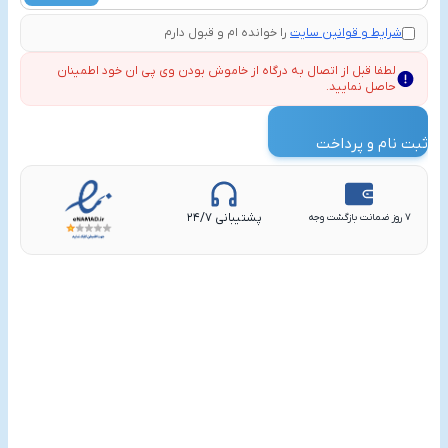
کدپیگیری*
اطلاعات بانک مقصد*
شرایط و قوانین سایت
را خوانده ام و قبول دارم
لطفا قبل از اتصال به درگاه از خاموش بودن وی پی ان خود اطمینان
آپلود فیش*
حاصل نمایید.
آپلود فایل
ثبت نام و پرداخت
تاریخ پرداخت*
15
مرداد
1405
پشتیبانی ۲۴/۷
۷ روز ضمانت بازگشت وجه