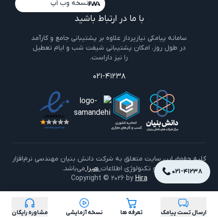
نسخه وب اپ
با ما در ارتباط باشید
سامانه پیامکی نیازپرداز علاوه بر پشتیبانی جامع و کارآمد
در طول روز، امکان پشتیبانی شیفت شب و ایام تعطیل
را نیز داراست.
021-41238
کليه حقوق اين سايت متعلق به شرکت دانش بنیان مهندسی نرم‌افزار
و تکنولوژی اطلاعات
هیرا
می‌باشد.
021-41238
Copyright ©
2026
by
Hira
ارسال تست پیامک
تعرفه ها
نسخه آزمایشی
مشاوره رایگان